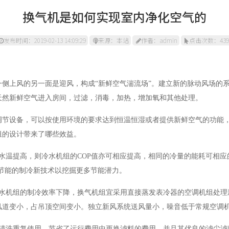
换气机是如何实现室内净化空气的
发布时间：2019-02-13 14:09:29
来源：本站
作者：admin
点击次数：439
上风的另一面是迎风，构成“新鲜空气湍流场”。建立新的脉动风场的系
天然新鲜空气进入房间，过滤，消毒，加热，增加氧和其他处理。
设备，可以按使用环境的要求达到恒温恒湿或者提供新鲜空气的功能，
组的设计带来了哪些效益。
温提高，则冷水机组的COP值亦可相应提高，相同的冷量的能耗可相应
节能的制冷新技术以挖掘更多节能潜力。
机组的制冷效率下降，换气机组宜采用直接蒸发表冷器的空调机组处理
风道变小，占吊顶空间变小。独立新风系统送风量小，噪音低于常规空调
洗重复使用，节省了运行费用中更换滤料的费用，并且其优良的滤尘滤