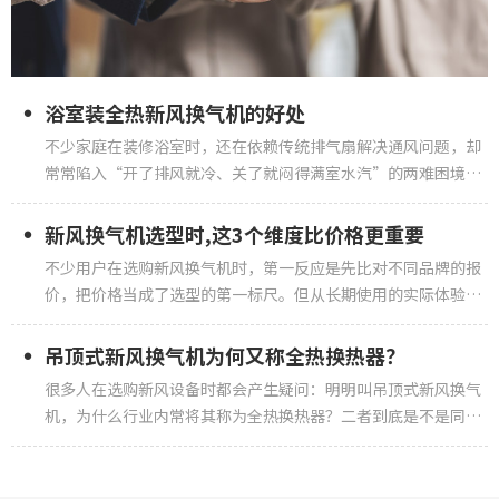
浴室装全热新风换气机的好处
不少家庭在装修浴室时，还在依赖传统排气扇解决通风问题，却
常常陷入“开了排风就冷、关了就闷得满室水汽”的两难困境。
全热新风换气机作为新一代空气处理设备，正在成为浴室升级的
优选方案，它跳出了单一排气的局限，通过双向换气+能量回收
新风换气机选型时,这3个维度比价格更重要
的设计，从根源上解决潮湿、异味、噪音等长期困扰浴室的痛
不少用户在选购新风换气机时，第一反应是先比对不同品牌的报
点。一、从根源解决潮湿...
价，把价格当成了选型的第一标尺。但从长期使用的实际体验来
看，只盯着低价选设备，往往会在后续几年的运行中付出更高的
隐形成本。真正决定新风系统能不能用得省心、能不能真正改善
吊顶式新风换气机为何又称全热换热器？
室内空气的，是风量匹配度、热交换效率、长期运维适配性这三
很多人在选购新风设备时都会产生疑问：明明叫吊顶式新风换气
个核心维度，它们的重...
机，为什么行业内常将其称为全热换热器？二者到底是不是同一
种产品？其实这个叫法并非随意称呼，而是由产品的结构特点、
核心功能和安装方式共同决定的，要理清这个问题，我们得从定
义、核心原理和行业习惯三个维度拆解。一、从产品定义来看：