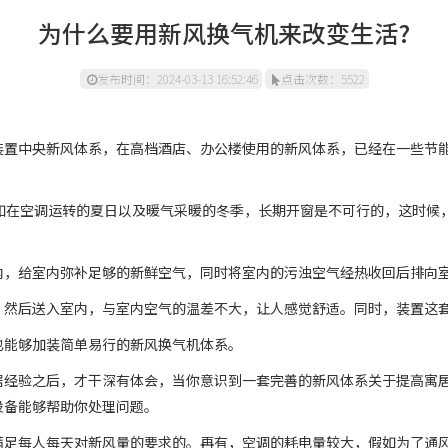
为什么要用新风换气机来改变生活?
发布时间：2024-03-13 16:52:46
点击次数：5522
装置中央新风体系，在高档酒店、办公楼使用的新风体系，已经在一些节
假如在空调运转的夏日以及暖气采暖的冬季，长期开窗是不可行的，这时候
内，给室内弥补足够的新鲜空气，同时将室内的污浊空气经热收回后排向
，然后送入室内，与室内空气的温差不大，让人感觉舒适。同时，装置这
也能够加装简单易行的新风换气机体系。
居经验之后，才干深有体会，当你意识到一套完善的新风体系关于提高寓
设备能够帮助你处理问题。
满足每人每天对新风量的要求的。再有，空调的耗电量较大，假如为了通