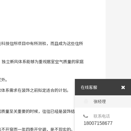
能科技住所项目中有所测验，而且成为这些住所
，独立新风体系能够为重视居室空气质量的家庭
室外。
在线客服
套体系需求在装饰之前拟定适合的计划。
张经理
居质量至关重要的时候，往往已经是装饰结束寓
联系电话
18007158677
风不开窗而一年四季开空调，是不现实的。