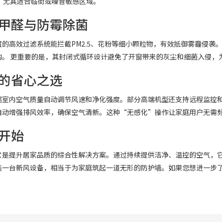
，尤其适合临街或噪音敏感区域。
甲醛与防霉除菌
的高效过滤系统能拦截PM2.5、花粉等细小颗粒物，有效抵御雾霾侵袭
构。 更重要的是，其封闭式循环设计避免了开窗带来的灰尘和细菌入侵，
的省心之选
据室内空气质量自动调节风速和净化强度。部分高端机型还支持远程监控和
自动增强排风效率，确保空气清新。这种“无感化”操作让家庭用户无需
开始
它是提升居家品质的综合性解决方案。通过持续提供洁净、温控的空气，
装一台新风设备，相当于为家庭筑起一道无形的防护墙。如果您想进一步