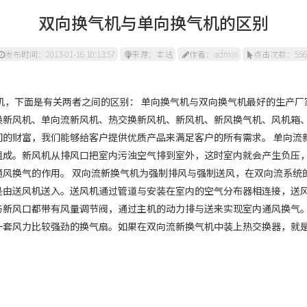
双向换气机与单向换气机的区别
发布时间：2013-01-16 10:13:57
来源：本站
作者：admin
点击次数：556
下面是有关两者之间的区别： 单向换气机与双向换气机最好的生产厂
换新风机、单向流新风机、热交换新风机、新风机、新风换气机、风机箱
们的财富，我们能够给客户提供优质产品来满足客户的所有需求。 单向流
组成。新风机从排风口把室内污浊空气排到室外，这时室内就会产生负压
通风换气的作用。 双向流新换气机为强制排风与强制送风，在双向流系统
是由送风机送入。送风机通过管道与安装在室内的空气分布器相连接，送
与新风口都带有风量调节阀，通过主机的动力排与送来实现室内通风换气。
一套风力比较强劲的换气扇。如果在双向流新换气机中装上热交换器，就