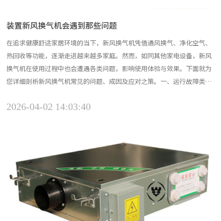
装置新风换气机会遇到那些问题
在追求健康舒适家居环境的当下，新风换气机凭借通风换气、净化空气、
热回收等功能，逐渐走进越来越多家庭。然而，如同其他家电设备，新风
换气机在使用过程中也会遭遇各类问题，影响使用体验与效果。下面就为
您详细剖析新风换气机常见的问题、成因及应对之策。一、运行故障类问
题（一）机器突然不运转这是最令用户揪心的问题之一，主要有以下几方
2026-04-02 14:03:40
面原因：电源故障：电源插头松动、开关未打开、电路断路或电源线破
损，都会导致机器断电停机。此时，先检查插头是否插紧、开关状...