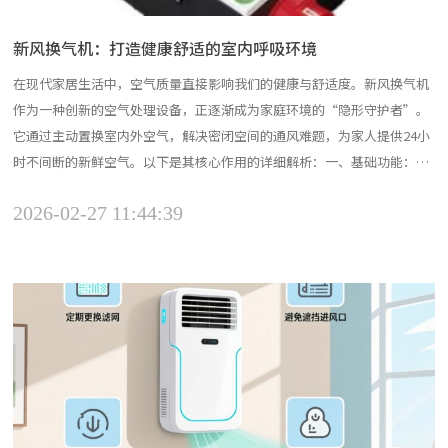
新风换气机：打造健康舒适的室内呼吸环境
在现代家居生活中，空气质量直接影响我们的健康与舒适度。新风换气机
作为一种创新的空气处理设备，正逐渐成为家庭环境的“隐形守护者”。
它通过主动置换室内外空气，解决密闭空间的通风难题，为家人提供24小
时不间断的新鲜空气。以下是其核心作用的详细解析：一、基础功能：通
风换气与空气净化新风换气机的核心在于实现室内外空气的高效循环。它
2026-02-27 11:44:39
通过机械送风和引风技术，在室内形成持续的“新风流动场”，确保空气
均匀置换。一方面，将室外富含氧气的新鲜空气经过滤、杀菌...