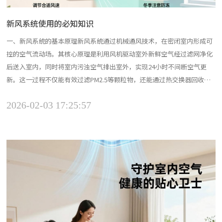
新风系统使用的必知知识
一、新风系统的基本原理新风系统通过机械通风技术，在密闭室内形成可
控的空气流动场。其核心原理是利用风机驱动室外新鲜空气经过滤网净化
后送入室内，同时将室内污浊空气排出室外，实现24小时不间断空气更
新。这一过程不仅能有效过滤PM2.5等颗粒物，还能通过热交换器回收能
量，使送入空气的温度接近室内温度，显著降低空调负荷。例如，在冬
2026-02-03 17:25:57
季，系统可预热新风，避免因开窗导致的室内热量流失，从而提升能源效
率。二、核心功能与优势空气净化：高效过滤粉尘、花粉、病...