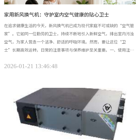
家用新风换气机：守护室内空气健康的贴心卫士
在追求健康生活的今天，新风换气机已成为现代家庭不可或缺的“空气管
家”。它如同一位勤劳的卫士，持续不断地引入新鲜空气，排出室内污浊
空气，为家人营造一个洁净、舒适的呼吸环境。然而，要让这位“卫
士”长期高效运转，日常的注意事项与保养维护至关重要。一、使用注意
事项（一）合理开关机新风换气机不宜频繁开关。频繁启动不仅会增加能
2026-01-21 13:46:48
耗，还会对内部部件造成不必要的磨损，缩短设备使用寿命。建议在需要
持续改善室内空气质量时，保持新风换气机稳定运行。例如，在冬季...