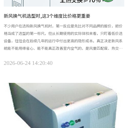
新风换气机选型时,这3个维度比价格更重要
不少用户在选购新风换气机时，第一反应是先比对不同品牌的报价，把价
格当成了选型的第一标尺。但从长期使用的实际体验来看，只盯着低价选
设备，往往会在后续几年的运行中付出更高的隐形成本。真正决定新风系
统能不能用得省心、能不能真正改善室内空气的，是风量匹配度、热交换
效率、长期运维适配性这三个核心维度，它们的重要性远高于单纯的购机
2026-06-24 14:20:40
价格。第一个维度：风量匹配度，决定了换气效果的基础底线很多人选购
时只看产品标称的大风量，却忽略了自家空间的实际需求，最后...