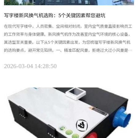
写字楼新风换气机选购：5个关键因素帮您避坑
在现代写字楼中，人员密集、空间相对封闭，室内空气质量直接影响员工
的工作效率与身体健康。新风换气机作为改善室内空气环境的核心设备，
其选型至关重要。以下从5个关键因素出发，为您梳理写字楼新风换气机
的选购要点，避开常见陷阱。一、精准匹配风量，拒绝过大过小风量是新
风换气机的核心参数，直接决定了通风换气的效果。风量过小，无法有效
2026-03-04 14:28:50
置换室内污浊空气，员工仍会感到憋闷、头晕；风量过大，则会造成能源
浪费，增加运行成本，还可能带来不必要的噪音。 写字楼新风...