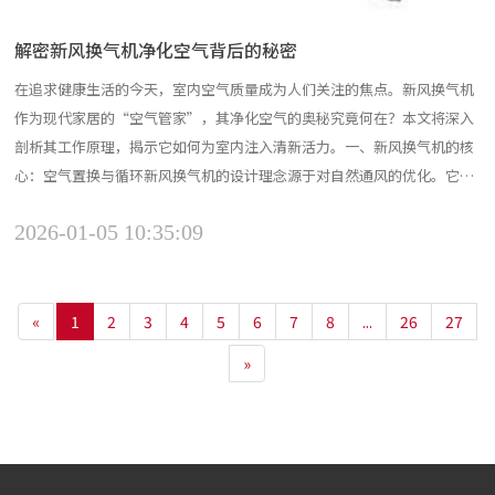
解密新风换气机净化空气背后的秘密
在追求健康生活的今天，室内空气质量成为人们关注的焦点。新风换气机
作为现代家居的“空气管家”，其净化空气的奥秘究竟何在？本文将深入
剖析其工作原理，揭示它如何为室内注入清新活力。一、新风换气机的核
心：空气置换与循环新风换气机的设计理念源于对自然通风的优化。它通
过机械送风和引风技术，在密闭空间内建立“新风流动场”，实现室内外
2026-01-05 10:35:09
空气的持续交换。这一过程避免了传统开窗通风的弊端，如灰尘涌入或外
界污染渗透，确保室内空气始终清新。具体来说，设备一侧引入...
«
1
2
3
4
5
6
7
8
...
26
27
»