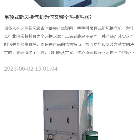
吊顶式新风换气机为何又称全热换热器？
很多人在选购新风设备时都会产生疑问：明明叫吊顶式新风换气机，为什
么行业内常将其称为全热换热器？二者到底是不是同一种产品？其实这个
叫法并非随意称呼，而是由产品的结构特点、核心功能和安装方式共同决
定的，要理清这个问题，我们得从定义、核心原理和行业习惯三个维度拆
解。一、从产品定义来看：吊顶式是安装形态，全热换热是核心功能市面
2026-06-02 15:01:04
上的新风换气机按照安装方式，可以分为吊顶式、壁挂式、立柜式、落地
式等多个类型，其中吊顶式是家装和中小商用场景最主流的安装...