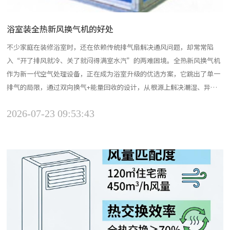
浴室装全热新风换气机的好处
不少家庭在装修浴室时，还在依赖传统排气扇解决通风问题，却常常陷
入“开了排风就冷、关了就闷得满室水汽”的两难困境。全热新风换气机
作为新一代空气处理设备，正在成为浴室升级的优选方案，它跳出了单一
排气的局限，通过双向换气+能量回收的设计，从根源上解决潮湿、异
味、噪音等长期困扰浴室的痛点。一、从根源解决潮湿，告别霉菌反复滋
2026-07-23 09:53:43
生浴室是家中水汽最集中的区域，传统排气扇只能被动排出部分浑浊空
气，无法持续引入新鲜空气置换，很容易在墙面、玻璃、边角缝隙残留...