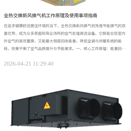
全热交换新风换气机工作原理及使用事项指南
在追求健康舒适居住环境的当下，全热交换新风换气机凭借节能换气的双
重优势，成为众多家庭和商业场所的空气处理首选设备。它既能实现室内
外空气的高效置换，又能最大程度回收能量，降低空调与供暖系统的能
耗，完美平衡了空气品质提升与节能需求。一、核心工作原理：能量回收
与空气置换的精妙融合全热交换新风换气机的核心在于全热交换芯体，这
2026-04-21 11:29:40
是实现能量回收的关键部件。设备运行时，室内污浊空气与室外新鲜空气
以正交叉的方式流经芯体，由于两股气流存在温度差和蒸汽分压差...