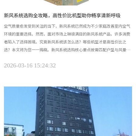
新风系统选购全攻略，高性价比机型助你畅享清新呼吸
空气质量愈发受到关注的当下，新风系统已然成为不少家庭改善室内空气
环境的重要选择。然而，面对市场上琳琅满目的新风系统产品，许多消费
者陷入了选择困境。究竟新风系统该怎么选？哪些机型才是高性价比之
选？本文将为您一一揭晓。新风系统选购核心要点按需匹配户型与风量户
型大小是选择新风系统的首要考量因素。大户型（100㎡以上）如大平
2026-03-16 15:24:32
层、复式、别墅等，需要大风量、具备全屋净化能力的机型，以确保每个
房间都能获得均匀的洁净空气。以100 - 200㎡的大平层...