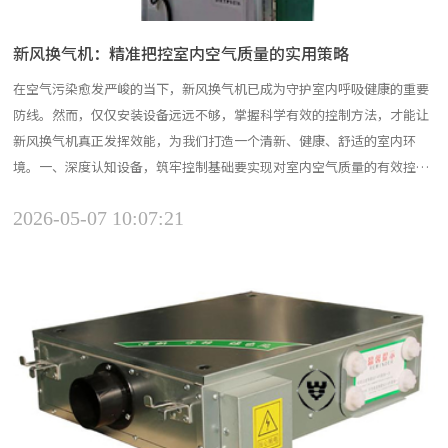
新风换气机：精准把控室内空气质量的实用策略
在空气污染愈发严峻的当下，新风换气机已成为守护室内呼吸健康的重要
防线。然而，仅仅安装设备远远不够，掌握科学有效的控制方法，才能让
新风换气机真正发挥效能，为我们打造一个清新、健康、舒适的室内环
境。一、深度认知设备，筑牢控制基础要实现对室内空气质量的有效控
制，首先得对新风换气机有透彻的了解。新风换气机的核心在于空气置换
2026-05-07 10:07:21
与能量回收，它通过机械送风与排风，在室内形成有序的新风流动场，将
室外新鲜空气经过滤、净化后引入室内，同时排出室内污浊空气。不...