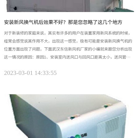
安装新风换气机后效果不好？那是您忽略了这几个地方
对于新装修的家庭来说，其实有许多的用户在装置家用新风系统的时候，
经常会感觉说其作用不大，出现这一感觉，极有可能是安装新风换气机的
位置方面出现了问题，下面武汉东信新风机厂家的小编就来跟您分析出现
这一情况的原因：原因1、安装室内送风口与回风口距离太小，送风管道
处是正压，回风管道处是负压，空气向负压处流动，新引入的新风又被迅
2023-03-01 14:33:55
速排出室外，导致安装的新风系统几乎没有作用。对策：延伸管道至每间
房屋，依据气流组织，合理设置回风口与送风口的位置。原因2...