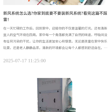
新风系统怎么选?你家到底要不要装新风系统?看完这篇不踩
雷！
在一天忙碌的工作后，回到家中，迎接你的不仅是温馨的灯光，还有清新
宜人的空气环绕在四周。家中每一个角落都充满了自然的味道，呼吸间没
有任何污染的干扰，让你的生活更加安心和惬意。无论是孩童在家中快乐
玩耍，还是老人静静品茶，清新的环境都会让每个人都感到舒适自在。你
是否也希望为家庭营造这样的空气质量呢？那么不妨深入了解不同的新风
2025-07-17 11:25:00
系统，它们能为你的生活带来什么变化。如何挑选合适的新风系统①、是
否适合家中安装？在选择新风系统时，首先要考虑家中的结构是...