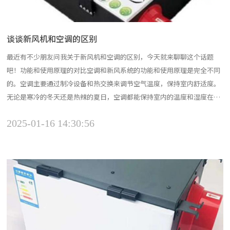
谈谈新风机和空调的区别
最近有不少朋友问我关于新风机和空调的区别，今天就来聊聊这个话题
吧！功能和使用原理的对比空调和新风系统的功能和使用原理是完全不同
的。空调主要通过制冷设备和热交换来调节空气温度，保持室内舒适度。
无论是寒冷的冬天还是热辣的夏日，空调都能保持室内的温度和湿度在一
个舒适的水平。而新风系统则通过过滤器和风机来提供持续的新鲜空气循
2025-01-16 14:30:56
环，保持室内空气新鲜和质量。新风系统更关注室内空气质量和健康，通
过机械排气推动室内外空气的交换，排出室内的污浊空气，同时引...