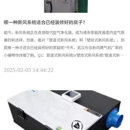
哪一种新风系统适合已经装修好的房子？
如今，新风系统正在逐渐取代空气净化器，成为诸多家庭改善室内空气质
量的新选择，但是，面对「管道式新风系统」和「壁挂式新风系统」，到
底哪一种才适合已经装修好的家庭呢?今天，武汉东信新风换气机厂家的
小编带你详细了解。Q1：管道式新风系统or壁挂式新风系统?管道式新风
系统又称中央新风系统，它对于已经装修好的住宅来说并不“友好”，因
2025-02-05 14:44:22
为，中央新风系统的安装都要做吊顶排管，而且中央新风系统的吊顶布局
又会涉及厨房、客厅等多个空间，这就难免会对原有的装修...