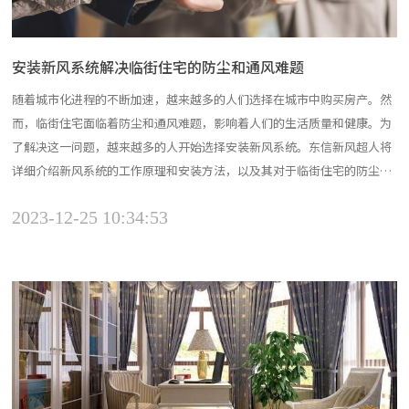
安装新风系统解决临街住宅的防尘和通风难题
随着城市化进程的不断加速，越来越多的人们选择在城市中购买房产。然
而，临街住宅面临着防尘和通风难题，影响着人们的生活质量和健康。为
了解决这一问题，越来越多的人开始选择安装新风系统。东信新风超人将
详细介绍新风系统的工作原理和安装方法，以及其对于临街住宅的防尘和
通风效果。新风系统是一种通过自然通风和机械通风相结合的方式来实现
2023-12-25 10:34:53
室内空气流通的系统。它通过室外的空气进入室内，将室内的污浊空气排
出，从而实现室内空气的更新。新风系统主要由新风机、风管、...