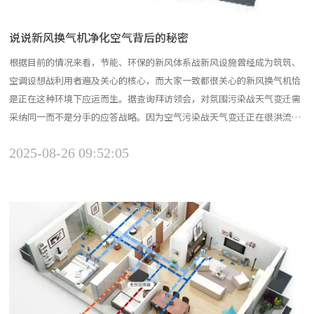
说说新风换气机净化空气背后的秘密
根据目前的情况来看，节能、环保的新风体系战新风设施曾经成为筑筑、
空调设想战利用者遍及关心的核心，而大家一致都很关心的新风换气机恰
是正在这种环境下应运而生。据查询拜访领会，对氛围污染战天气变迁需
采纳同一而不是分手的应答战略。因为空气污染战天气变迁正在很洪流平
上有共因，即次要都是由矿物燃料燃烧的排放形成，因此减轻战节造氛围
2025-08-26 09:52:05
污染与削减温室气体排放天气外行动上应是分歧的。新风换气机按照正在
密睁的室内一侧迎风另一侧引风，则正在室内会构成“新风骚动...