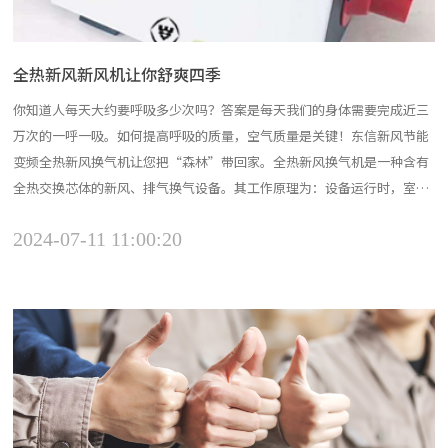
全热新风新风机让你舒爽四季
你知道人每天大约要呼吸多少次吗？答案是每天我们的身体需要完成近三
万次的一呼一吸。如何提高呼吸的质量，空气质量是关键！东信新风节能
变频全热新风换气机让您把“森林”带回家。全热新风换气机是一种含有
全热交换芯体的新风、排气换气设备。其工作原理为：设备运行时，室内
排风和新风分别呈正交叉方式流经全热交换芯体，由于气流分隔板两侧气
2024-07-11 11:00:20
流存在着温差和蒸汽分压差，两股气流通过分隔板时呈现传热传质现象，
引起全热交换过程。全热新风换气机是目前主流的新风产品，是...