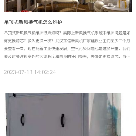
吊顶式新风换气机怎么维护
吊顶式新风换气机维护很麻烦吗？实际上新风换气机系统中维护问题是如
何更换滤芯？多久更换一次？武汉东信新风机厂家建议业主们至少三个月
要查看一次。现在随着工业快速发展，空气污染问题也是越加严重，我们
要及时关注视室外的污染程度和自身的使用频率，去决定更换滤芯，当污
染较轻的可以半年或一年一换，污染较重的建议每个季度都要更换哦。因
2023-07-13 14:02:24
为身体的健康不容一点马虎，当失去健康时，任何其他都是空。个人认
为，如果生活在北方，同时家里有老人和小孩，新风换气机是一定...