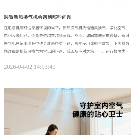
装置新风换气机会遇到那些问题
在追求健康舒适家居环境的当下，新风换气机凭借通风换气、净化空气、
热回收等功能，逐渐走进越来越多家庭。然而，如同其他家电设备，新风
换气机在使用过程中也会遭遇各类问题，影响使用体验与效果。下面就为
您详细剖析新风换气机常见的问题、成因及应对之策。一、运行故障类问
题（一）机器突然不运转这是最令用户揪心的问题之一，主要有以下几方
2026-04-02 14:03:40
面原因：电源故障：电源插头松动、开关未打开、电路断路或电源线破
损，都会导致机器断电停机。此时，先检查插头是否插紧、开关状...