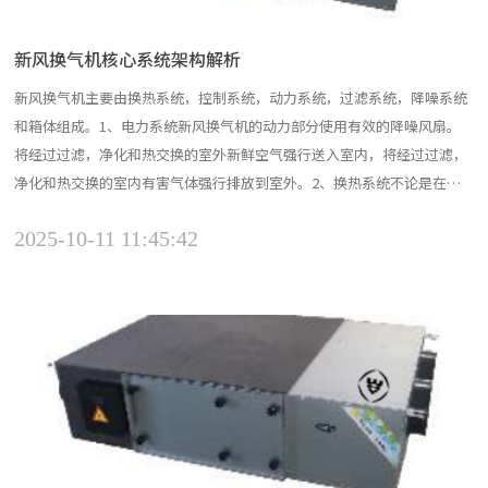
新风换气机核心系统架构解析
新风换气机主要由换热系统，控制系统，动力系统，过滤系统，降噪系统
和箱体组成。1、电力系统新风换气机的动力部分使用有效的降噪风扇。
将经过过滤，净化和热交换的室外新鲜空气强行送入室内，将经过过滤，
净化和热交换的室内有害气体强行排放到室外。2、换热系统不论是在国
内还是国外，用于新风换气机的热交换器都具有固定式和旋转式两种形
2025-10-11 11:45:42
式，其中转轮式热交换器也属于旋转式。从正常使用和维护的角度来看，
固定式优于旋转式，但是大于2×10000m3/h的大型机，...