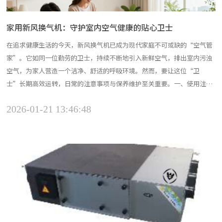
家用新风换气机：守护室内空气健康的贴心卫士
在追求健康生活的今天，新风换气机已成为现代家庭不可或缺的“空气管
家”。它如同一位勤劳的卫士，持续不断地引入新鲜空气，排出室内污浊
空气，为家人营造一个洁净、舒适的呼吸环境。然而，要让这位“卫
士”长期高效运转，日常的注意事项与保养维护至关重要。一、使用注意
事项（一）合理开关机新风换气机不宜频繁开关。频繁启动不仅会增加能
2026-01-21 13:46:48
耗，还会对内部部件造成不必要的磨损，缩短设备使用寿命。建议在需要
持续改善室内空气质量时，保持新风换气机稳定运行。例如，在冬季...