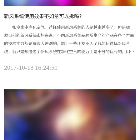
新风系统使用效果不如意可以拆吗？
如今家中净化空气，选择使用新风系统的人是越来越多了，但是呢，
就目前的新风系统市场来说，不同新风系统品牌所生产的产品在各个方面
的技术实力都是有很大差别的，加上一些朋友不太了解如何选择新风系
统，就只是知道这个新风系统在净化空气的能力上是十分的优秀的，因此
在没有进行合理的选择下，安装了新风系统。后期使用时可能出现了噪音
2017-10-18 16:24:50
过大，或者净化效果不理想的情况时，就会考虑这个新风系统是否可以拆
么。对此武汉新风机小编的回答当然是能的，不够会有些麻...