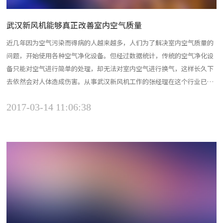
武汉新风机能够真正改善室内空气质量
近几年因为空气污染而得病的人越来越多，人们为了解决室内空气质量的
问题，开始使用各种空气净化设备。但经过数据统计，传统的空气净化设
备只能对空气进行简单的处理，却无法对室内空气进行换气，这样长久下
去依然会对人体造成伤害。从事武汉新风机工作的张经理在这个行业已经
有一些年头了，他跟小编简单的讲解了一下换气的重要性。 室内空气污染
2017-03-14 11:06:38
物的种类有很多，比如室内甲醛、苯、可挥发性有机物、尘埃、氡气等
等，这些都会对人体造成伤害。如果不通...