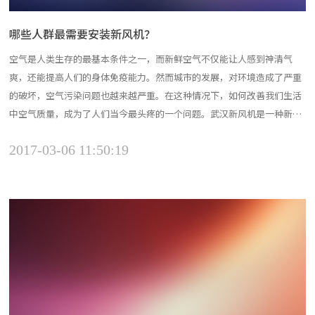
哪些人群最需要安装新风机？
空气是人类生存的最基本条件之一，而新鲜空气不仅能让人感到神清气
爽，还能提高人们的身体免疫能力。然而城市的发展，对环境造成了严重
的破坏，空气污染问题也越来越严重。在这种情况下，如何改善我们生活
中空气质量，成为了人们当今最头疼的一个问题。武汉新风机是一种新型
的空气净化机器，它与空调、空气净化器等设备相比，能更快、更好的改
2017-03-06 11:50:19
善室内的空气质量，让人们生活和工作的环境更加舒适。 在当今这种环境
下，小编建议这几类人群必须安装武汉新...