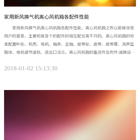
家用新风换气机离心风机箱各配件性能
家用新风换气机离心风机箱各配件性能，离心风机箱之所以能够深受
用户的喜爱，主要和其各个的配件的相互配合离不开的。离心风机箱的标
准配置叶轮、机壳、电机、轴承、主轴、皮带轮、皮带、皮带罩、消声型
箱体、电机调节道轨、进出口法兰。离心风机箱的备选件及附件:减振设
备、控制箱、消声器、对接法兰、过滤器、电机防雨罩。 玻璃钢轴流
2018-01-02 15:13:30
屋顶风机使用场合比较的特殊，因此为了更好的应用小编建议大家在使用
中要掌握一定的技巧确能够使其正常的使用并...