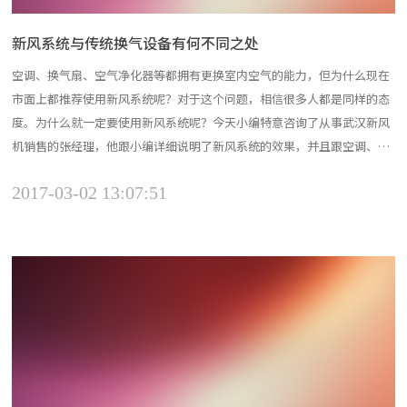
新风系统与传统换气设备有何不同之处
空调、换气扇、空气净化器等都拥有更换室内空气的能力，但为什么现在
市面上都推荐使用新风系统呢？对于这个问题，相信很多人都是同样的态
度。为什么就一定要使用新风系统呢？今天小编特意咨询了从事武汉新风
机销售的张经理，他跟小编详细说明了新风系统的效果，并且跟空调、换
气扇、空气净化器等进行了比较。下面，我们就来具体看看这个问题的答
2017-03-02 13:07:51
案吧。 一、新风系统有着怎样的效果 对于这个问题，武汉新风机的张经
理举...