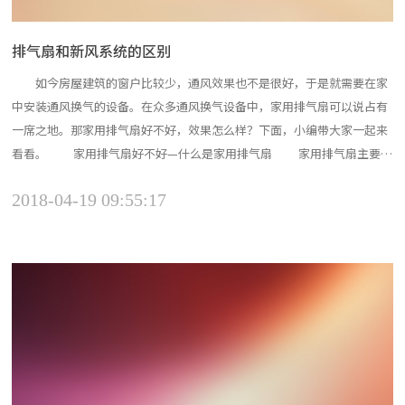
排气扇和新风系统的区别
如今房屋建筑的窗户比较少，通风效果也不是很好，于是就需要在家
中安装通风换气的设备。在众多通风换气设备中，家用排气扇可以说占有
一席之地。那家用排气扇好不好，效果怎么样？下面，小编带大家一起来
看看。 家用排气扇好不好—什么是家用排气扇 家用排气扇主要用
户厨房、卫生间等。它通过电动机的作用，使风叶旋转带动气流，从而促
2018-04-19 09:55:17
进室内外空气的流动，除去室内的污浊空气，保持室内适宜的温度和湿
度，达到通风换气的目...