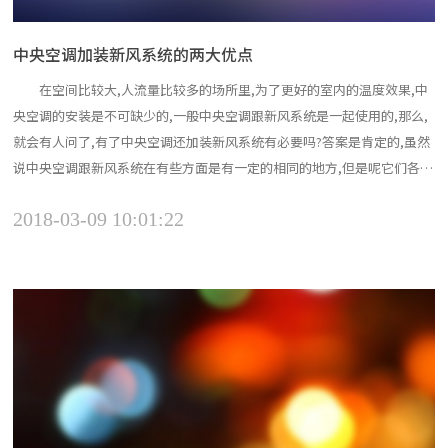
中央空调加装新风系统的两大优点
在空间比较大,人流量比较多的场所里,为了更好的室内的温度效果,中
央空调的安装是不可缺少的,一般中央空调跟新风系统是一起使用的,那么,
就会有人问了,有了中央空调还加装新风系统有必要吗?答案是肯定的,虽然
说中央空调跟新风系统在有些方面是有一定的相同的地方,但是呢它们各自
的功能是不同的,接下来小编就来给大家具体的介绍下。 中央空调
2018-03-09 10:01:22
中央空调系统由冷热源系统和空气调节系统组成。采用液体汽化制冷
的原理为空气调节系...