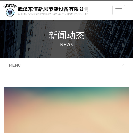
Togg
navig
新闻动态
NEWS
MENU