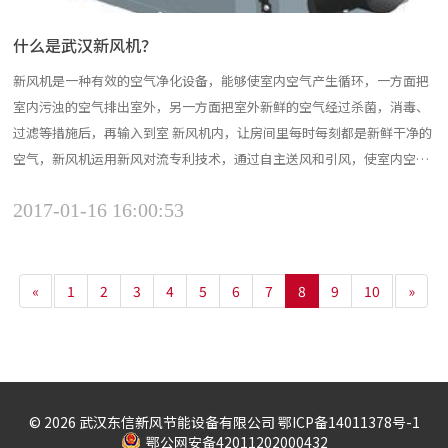
什么是武汉新风机？
新风机是一种有效的空气净化设备，能够使室内空气产生循环，一方面把
室内污浊的空气排出室外，另一方面把室外新鲜的空气经过杀菌，消毒、
过滤等措施后，再输入到室 新风机内，让房间里每时每刻都是新鲜干净的
空气，新风机运用新风对流专利技术，通过自主送风和引风，使室内空气
实现对流，从而最大程度化的进行室内空气置换，新风机内置多功能净化
2017-01-16 16:00:53
系统保证进入室内的空气洁净健康。新风机主要分为排风式新风机和送风
式新风机两种类型，可以在绝大部分室内环境...
«
1
2
3
4
5
6
7
8
9
10
»
©️ 2026 武汉东信新风节能设备有限公司
鄂ICP备14011378号-1
鄂公网安备42011202000432