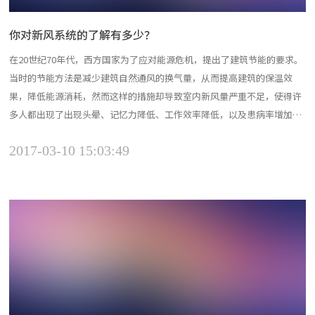
你对新风系统的了解有多少？
在20世纪70年代，西方国家为了应对能源危机，提出了建筑节能的要求。
当时的节能方法是减少建筑自然通风的换气量，从而提高建筑的保温效
果，降低能源消耗，然而这样的措施却导致室内新风量严重不足，使得许
多人都出现了出现头晕、记忆力降低、工作效率降低，以及患病率增加的
情况。未了避免这样的情况继续恶化，西方国家对室内最小通风量进行了
2017-03-10 15:03:49
重新规定，因此出现了新风系统来帮助室内进行换气。 在国内我们称之为
新风系统，在...